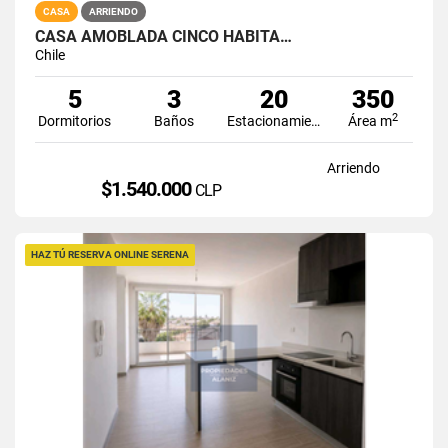
CASA
ARRIENDO
CASA AMOBLADA CINCO HABITA…
Chile
5
3
20
350
2
Dormitorios
Baños
Estacionamiento
Área m
Arriendo
$1.540.000
CLP
HAZ TÚ RESERVA ONLINE SERENA