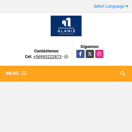
Select Language
▼
Síguenos:
Contáctenos:
Facebook
X
Instagram
Cel.
+56993222873
-
MENÚ