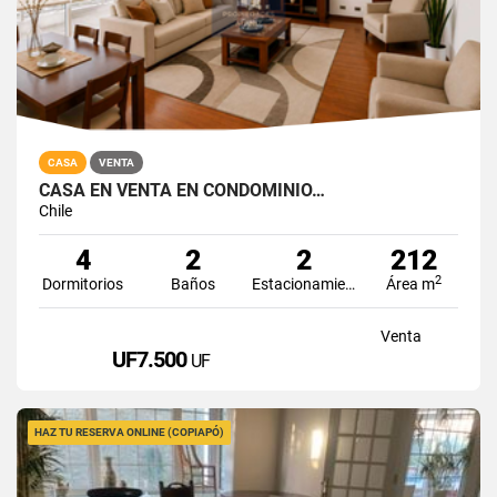
CASA
VENTA
CASA EN VENTA EN CONDOMINIO…
Chile
4
2
2
212
2
Dormitorios
Baños
Estacionamiento
Área m
Venta
UF7.500
UF
HAZ TU RESERVA ONLINE (COPIAPÓ)