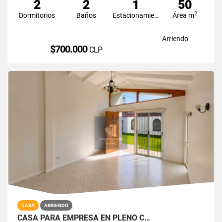
2
2
1
50
2
Dormitorios
Baños
Estacionamiento
Área m
Arriendo
$700.000
CLP
CASA
ARRIENDO
CASA PARA EMPRESA EN PLENO C…