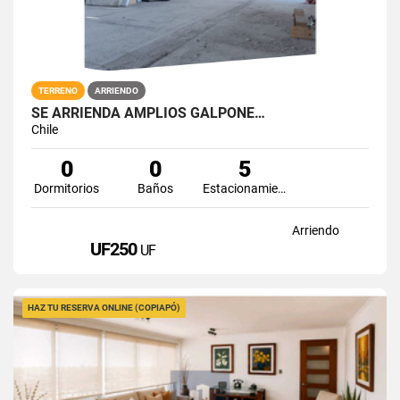
TERRENO
ARRIENDO
SE ARRIENDA AMPLIOS GALPÓNE…
Chile
0
0
5
Dormitorios
Baños
Estacionamiento
Arriendo
UF250
UF
HAZ TU RESERVA ONLINE (COPIAPÓ)