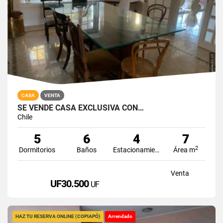
CASA
VENTA
SE VENDE CASA EXCLUSIVA CON…
Chile
5
6
4
7
2
Dormitorios
Baños
Estacionamiento
Área m
Venta
UF30.500
UF
HAZ TU RESERVA ONLINE (COPIAPÓ)
Arrendado