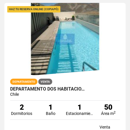
HAZ TU RESERVA ONLINE (COPIAPÓ)
DEPARTAMENTO
VENTA
DEPARTAMENTO DOS HABITACIO…
Chile
2
1
1
50
2
Dormitorios
Baño
Estacionamiento
Área m
Venta