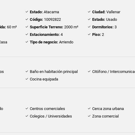
Estado:
Atacama
Ciudad:
Vallenar
Código:
10092822
Estado:
Usado
ida:
60 m²
Superficie Terreno:
2000 m²
Dormitorios:
3
Estacionamiento:
4
Piso:
2
Casa
Tipo de negocio:
Arriendo
dos
Baño en habitación principal
Citófono / Intercomunica
Cocina equipada
do
Centros comerciales
Cerca zona urbana
Colegios / Universidades
Zona comercial