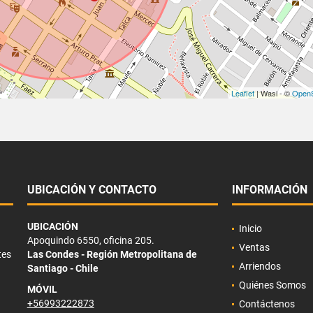
Leaflet
| Wasi - ©
OpenS
UBICACIÓN Y CONTACTO
INFORMACIÓN
UBICACIÓN
Inicio
Apoquindo 6550, oficina 205.
Ventas
tes
Las Condes - Región Metropolitana de
Arriendos
Santiago - Chile
Quiénes Somos
MÓVIL
+56993222873
Contáctenos