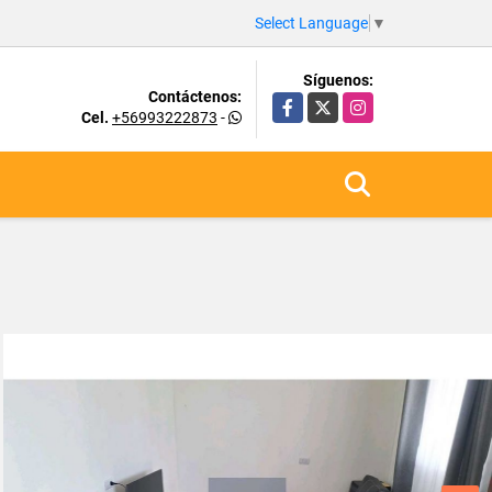
Select Language
▼
Síguenos:
Contáctenos:
Facebook
X
Instagram
Cel.
+56993222873
-