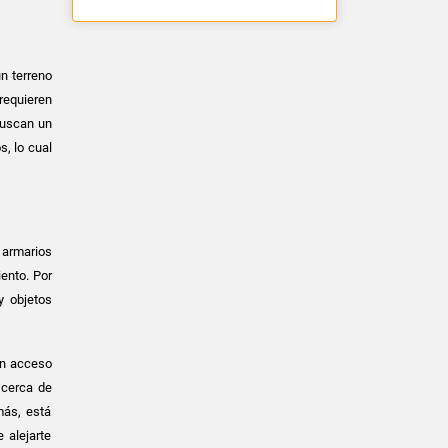
n terreno
requieren
buscan un
, lo cual
 armarios
ento. Por
y objetos
on acceso
 cerca de
más, está
 alejarte