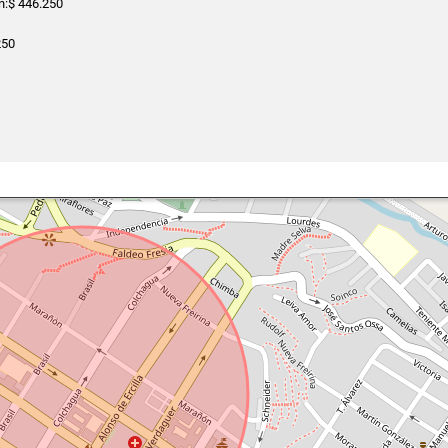
n:$ 446.250
250