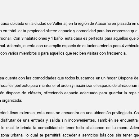
casa ubicada en la ciudad de Vallenar, en la región de Atacama emplazada en u
 en total esta propiedad ofrece espacio y comodidad para las empresas que 
rsonal. Con 3 habitaciones y 1 baño, esta casa es perfecta para aquellos que 
nal. Además, cuenta con un amplio espacio de estacionamiento para 4 vehículos
s con varios miembros o para aquellos que reciben visitas con frecuencia.
 casa cuenta con las comodidades que todos buscamos en un hogar. Dispone de
o cual es perfecto para mantener el orden y maximizar el espacio de almacenami
ión dispone de clósets, ofreciendo espacio adecuado para guardar la ropa 
 organizada.
cterísticas externas, esta casa se encuentra en una ubicación privilegiada. C
disfrutar de una entrada y salida sin inconvenientes. También se encuentra
, lo cual te brinda la comodidad de tener todo al alcance de tu mano. Ade
zona urbana, lo cual te permitirá acceder a servicios básicos sin tener que