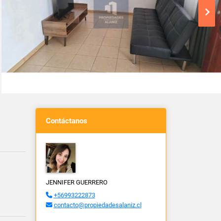
Contáctanos
JENNIFER GUERRERO
+56993222873
contacto@propiedadesalaniz.cl