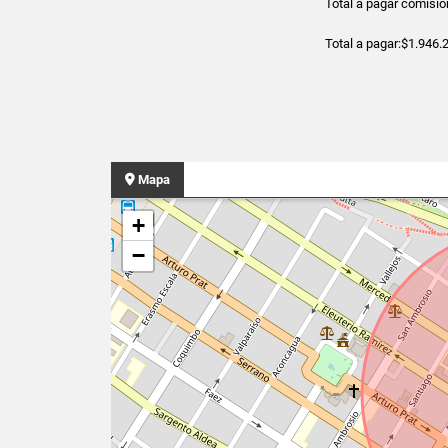
Total a pagar comisió
Total a pagar:$1.946.
Mapa
+
−