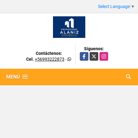
Select Language
▼
Síguenos:
Contáctenos:
Facebook
X
Instagram
Cel.
+56993222873
-
MENÚ