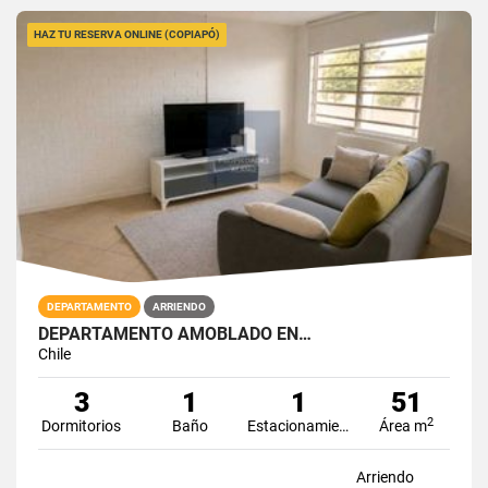
HAZ TU RESERVA ONLINE (COPIAPÓ)
DEPARTAMENTO
ARRIENDO
DEPARTAMENTO AMOBLADO EN…
Chile
3
1
1
51
2
Dormitorios
Baño
Estacionamiento
Área m
Arriendo