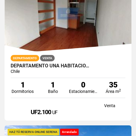
DEPARTAMENTO
VENTA
DEPARTAMENTO UNA HABITACIO…
Chile
1
1
0
35
2
Dormitorios
Baño
Estacionamiento
Área m
Venta
UF2.100
UF
HAZ TÚ RESERVA ONLINE SERENA
Arrendado