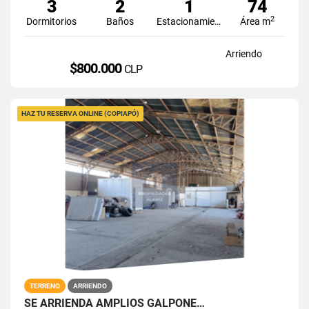
3
2
1
74
2
Dormitorios
Baños
Estacionamiento
Área m
Arriendo
$800.000
CLP
HAZ TU RESERVA ONLINE (COPIAPÓ)
TERRENO
ARRIENDO
SE ARRIENDA AMPLIOS GALPÓNE…