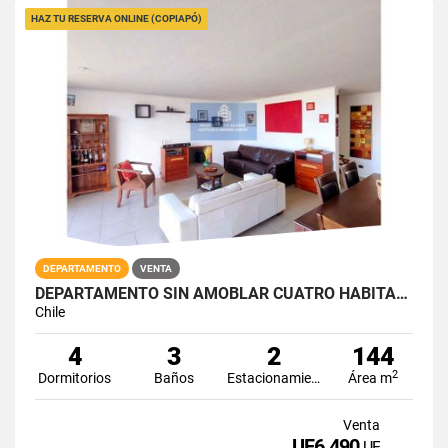
HAZ TU RESERVA ONLINE (COPIAPÓ)
DEPARTAMENTO
VENTA
DEPARTAMENTO SIN AMOBLAR CUATRO HABITACIONES EN SERENA GOLF
Chile
4
3
2
144
2
Dormitorios
Baños
Estacionamiento
Área m
Venta
UF6.490
UF