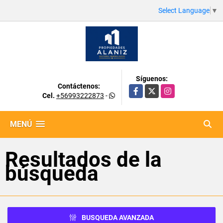
Select Language
▼
Síguenos:
Contáctenos:
Facebook
X
Instagram
Cel.
+56993222873
-
MENÚ
Resultados de la
búsqueda
BUSQUEDA AVANZADA