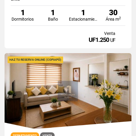
1
1
1
30
2
Dormitorios
Baño
Estacionamiento
Área m
Venta
UF1.250
UF
HAZ TU RESERVA ONLINE (COPIAPÓ)
DEPARTAMENTO
VENTA