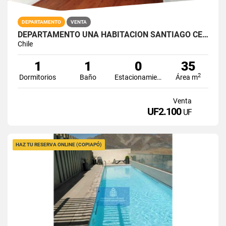
DEPARTAMENTO
VENTA
DEPARTAMENTO UNA HABITACION SANTIAGO CENTRO
Chile
1
1
0
35
2
Dormitorios
Baño
Estacionamiento
Área m
Venta
UF2.100
UF
HAZ TU RESERVA ONLINE (COPIAPÓ)