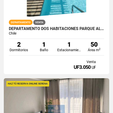
DEPARTAMENTO
VENTA
DEPARTAMENTO DOS HABITACIONES PARQUE ALAMEDA
Chile
2
1
1
50
2
Dormitorios
Baño
Estacionamiento
Área m
Venta
UF3.050
UF
HAZ TÚ RESERVA ONLINE SERENA