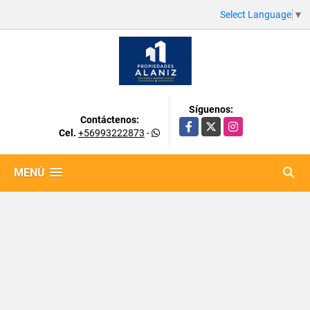
Select Language
▼
Síguenos:
Contáctenos:
Facebook
X
Instagram
Cel.
+56993222873
-
MENÚ