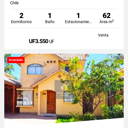
Chile
2
1
1
62
2
Dormitorios
Baño
Estacionamiento
Área m
Venta
UF3.550
UF
Arrendado