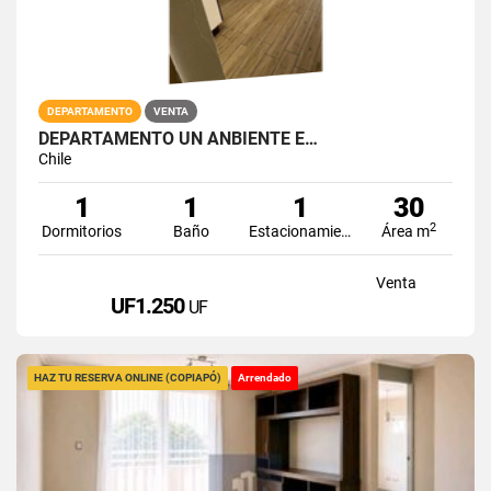
DEPARTAMENTO
VENTA
DEPARTAMENTO UN ANBIENTE E…
Chile
1
1
1
30
2
Dormitorios
Baño
Estacionamiento
Área m
Venta
UF1.250
UF
HAZ TU RESERVA ONLINE (COPIAPÓ)
Arrendado