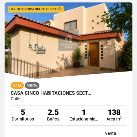
HAZ TU RESERVA ONLINE (COPIAPÓ)
CASA
VENTA
CASA CINCO HABITACIONES SECT…
Chile
5
2.5
1
138
2
Dormitorios
Baños
Estacionamiento
Área m
Venta