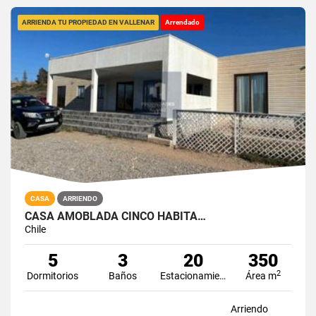
ARRIENDA TU PROPIEDAD EN VALLENAR
Arrendado
CASA
ARRIENDO
CASA AMOBLADA CINCO HABITA…
Chile
5
3
20
350
2
Dormitorios
Baños
Estacionamiento
Área m
Arriendo